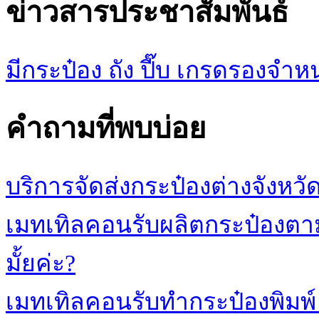
ข่าวสารประชาสัมพันธ์
มีกระป๋อง ถัง ปี๊บ เกรดรองจ
คำถามที่พบบ่อย
บริการจัดส่งกระป๋องต่างจังหวั
เมทเทิลคอนรับผลิตกระป๋องตามร
มั้ยค่ะ?
เมทเทิลคอนรับทำกระป๋องพิมพ์ 