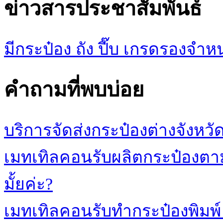
ข่าวสารประชาสัมพันธ์
มีกระป๋อง ถัง ปี๊บ เกรดรองจ
คำถามที่พบบ่อย
บริการจัดส่งกระป๋องต่างจังหวั
เมทเทิลคอนรับผลิตกระป๋องตามร
มั้ยค่ะ?
เมทเทิลคอนรับทำกระป๋องพิมพ์ 